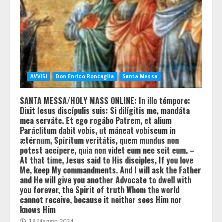
AVVISI
Don Enrico Roncaglia
Santa Messa
SANTA MESSA/HOLY MASS ONLINE: In illo témpore:
Dixit Iesus discípulis suis: Si dilígitis me, mandáta
mea serváte. Et ego rogábo Patrem, et alium
Paráclitum dabit vobis, ut máneat vobíscum in
ætérnum, Spíritum veritátis, quem mundus non
potest accípere, quia non videt eum nec scit eum. –
At that time, Jesus said to His disciples, If you love
Me, keep My commandments. And I will ask the Father
and He will give you another Advocate to dwell with
you forever, the Spirit of truth Whom the world
cannot receive, because it neither sees Him nor
knows Him
18 Maggio 2024