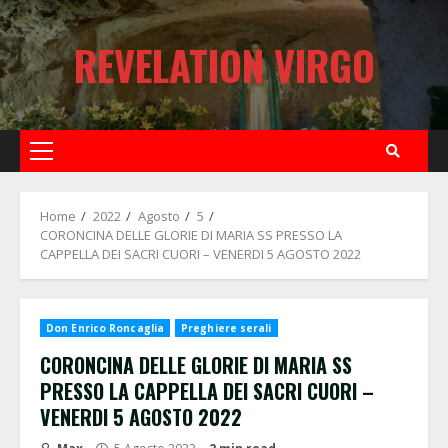
Skip
to
REVELATION VIRGO
content
Primary
Menu
Home
2022
Agosto
5
CORONCINA DELLE GLORIE DI MARIA SS PRESSO LA
CAPPELLA DEI SACRI CUORI – VENERDI 5 AGOSTO 2022
Don Enrico Roncaglia
Preghiere serali
CORONCINA DELLE GLORIE DI MARIA SS
PRESSO LA CAPPELLA DEI SACRI CUORI –
VENERDI 5 AGOSTO 2022