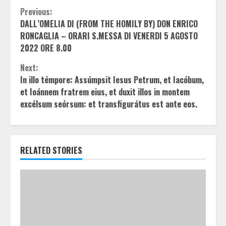
Continue
Previous:
DALL’OMELIA DI (FROM THE HOMILY BY) DON ENRICO
Reading
RONCAGLIA – ORARI S.MESSA DI VENERDI 5 AGOSTO
2022 ORE 8.00
Next:
In illo témpore: Assúmpsit Iesus Petrum, et Iacóbum,
et Ioánnem fratrem eius, et duxit illos in montem
excélsum seórsum: et transfigurátus est ante eos.
RELATED STORIES