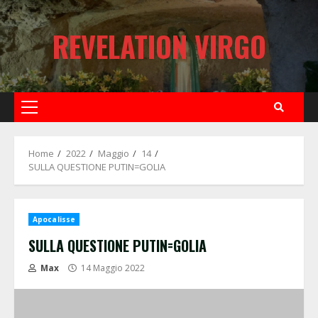
Skip
to
REVELATION VIRGO
content
Primary
Menu
Home
2022
Maggio
14
SULLA QUESTIONE PUTIN=GOLIA
Apocalisse
SULLA QUESTIONE PUTIN=GOLIA
Max
14 Maggio 2022