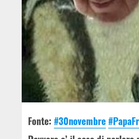
Fonte:
#30novembre
#PapaFr