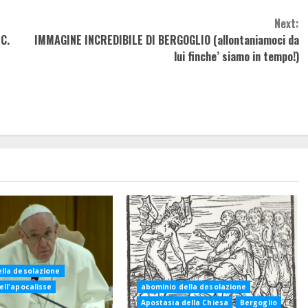
Next:
C.
IMMAGINE INCREDIBILE DI BERGOGLIO (allontaniamoci da
lui finche’ siamo in tempo!)
lla desolazione
ell'apocalisse
abominio della desolazione
Apostasia della Chiesa
Bergoglio