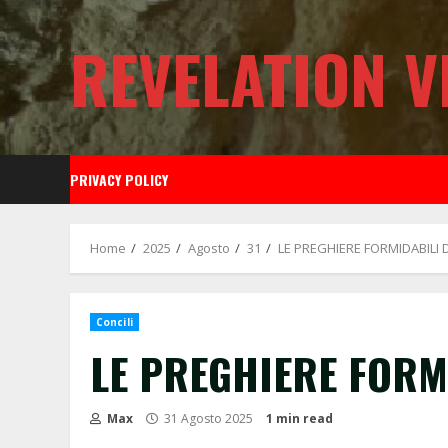
Skip
to
REVELATION V
content
PRIVACY POLICY
Home
2025
Agosto
31
LE PREGHIERE FORMIDABILI 
Concili
LE PREGHIERE FORM
Max
31 Agosto 2025
1 min read