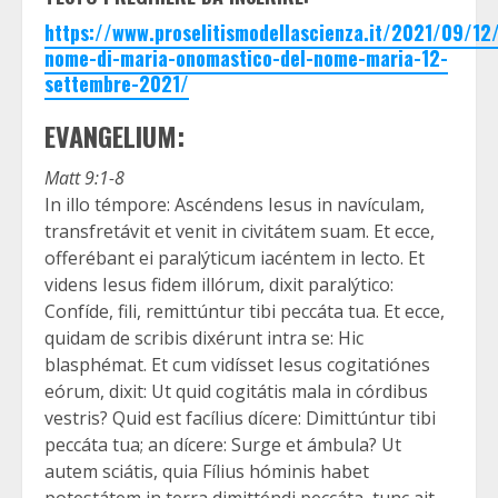
https://www.proselitismodellascienza.it/2021/09/12
nome-di-maria-onomastico-del-nome-maria-12-
settembre-2021/
EVANGELIUM:
Matt 9:1-8
In illo témpore: Ascéndens Iesus in navículam,
transfretávit et venit in civitátem suam. Et ecce,
offerébant ei paralýticum iacéntem in lecto. Et
videns Iesus fidem illórum, dixit paralýtico:
Confíde, fili, remittúntur tibi peccáta tua. Et ecce,
quidam de scribis dixérunt intra se: Hic
blasphémat. Et cum vidísset Iesus cogitatiónes
eórum, dixit: Ut quid cogitátis mala in córdibus
vestris? Quid est facílius dícere: Dimittúntur tibi
peccáta tua; an dícere: Surge et ámbula? Ut
autem sciátis, quia Fílius hóminis habet