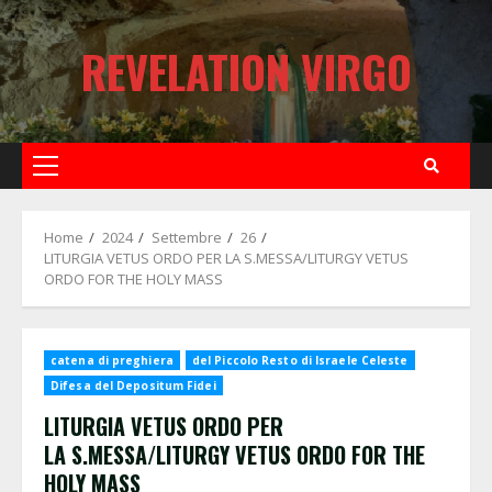
Skip
to
REVELATION VIRGO
content
Primary
Menu
Home
2024
Settembre
26
LITURGIA VETUS ORDO PER LA S.MESSA/LITURGY VETUS
ORDO FOR THE HOLY MASS
catena di preghiera
del Piccolo Resto di Israele Celeste
Difesa del Depositum Fidei
LITURGIA VETUS ORDO PER
LA S.MESSA/LITURGY VETUS ORDO FOR THE
HOLY MASS