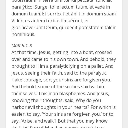
potestátem in terra dimitténdi peccáta, tunc ait
paralýtico: Surge, tolle lectum tuum, et vade in
domum tuam. Et surréxit et ábiit in domum suam.
Vidéntes autem turbæ timuérunt, et
glorificavérunt Deum, qui dedit potestátem talem
homínibus.
Matt 9:1-8
At that time, Jesus, getting into a boat, crossed
over and came to his own town. And behold, they
brought to Him a paralytic lying on a pallet. And
Jesus, seeing their faith, said to the paralytic,
Take courage, son; your sins are forgiven you.
And behold, some of the scribes said within
themselves, This man blasphemes. And Jesus,
knowing their thoughts, said, Why do you
harbor evil thoughts in your hearts? For which is
easier, to say, ‘Your sins are forgiven you,’ or to
say, ‘Arise, and walk’? But that you may know
that the Son of Man has power on earth to