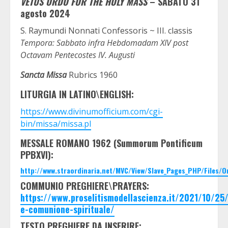
VETUS ORDO FOR THE HOLY MASS
– SABATO 31
agosto 2024
S. Raymundi Nonnati Confessoris ~ III. classis
Tempora: Sabbato infra Hebdomadam XIV post
Octavam Pentecostes IV. Augusti
Sancta Missa
Rubrics 1960
LITURGIA IN LATINO\ENGLISH:
https://www.divinumofficium.com/cgi-
bin/missa/missa.pl
MESSALE ROMANO 1962 (Summorum Pontificum
PPBXVI):
http://www.straordinaria.net/MVC/View/Slave_Pages_PHP/Files/
COMMUNIO PREGHIERE\PRAYERS:
https://www.proselitismodellascienza.it/2021/10/2
e-comunione-spirituale/
TESTO PREGHIERE DA INSERIRE: