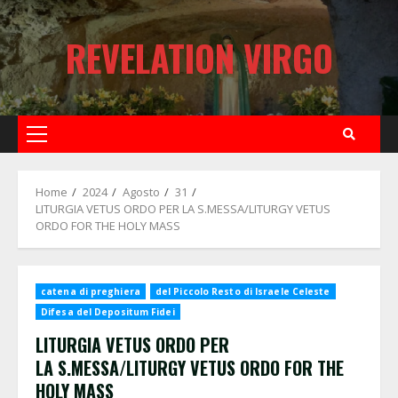
Skip
to
REVELATION VIRGO
content
Primary
Menu
Home
2024
Agosto
31
LITURGIA VETUS ORDO PER LA S.MESSA/LITURGY VETUS
ORDO FOR THE HOLY MASS
catena di preghiera
del Piccolo Resto di Israele Celeste
Difesa del Depositum Fidei
LITURGIA VETUS ORDO PER
LA S.MESSA/LITURGY VETUS ORDO FOR THE
HOLY MASS