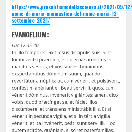
https://www.proselitismodellascienza.it/2021/09/12
nome-di-maria-onomastico-del-nome-maria-12-
settembre-2021/
EVANGELIUM:
Luc 12:35-40
In illo témpore: Dixit Iesus discípulis suis: Sint
lumbi vestri præcíncti, et lucernæ ardéntes in
mánibus vestris, et vos símiles homínibus
exspectántibus dóminum suum, quando
revertátur a núptiis: ut, cum vénerit et pulsáverit,
conféstim apériant ei. Beáti servi illi, quos, cum
vénerit dóminus, invénerit vigilántes: amen, dico
vobis, quod præcínget se, et fáciet illos
discúmbere, et tránsiens ministrábit illis. Et si
vénerit in secúnda vigília, et si in tértia vigília
vénerit, et ita invénerit, beáti sunt servi illi. Hoc
autem scitóte, quóniam, si sciret paterfamílias,