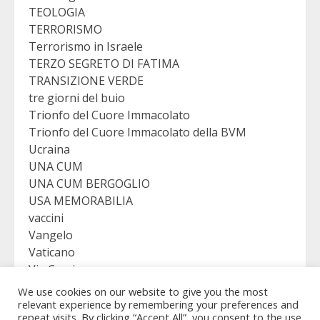
TEOLOGIA
TERRORISMO
Terrorismo in Israele
TERZO SEGRETO DI FATIMA
TRANSIZIONE VERDE
tre giorni del buio
Trionfo del Cuore Immacolato
Trionfo del Cuore Immacolato della BVM
Ucraina
UNA CUM
UNA CUM BERGOGLIO
USA MEMORABILIA
vaccini
Vangelo
Vaticano
Via Crucis
VICTORY
We use cookies on our website to give you the most
Viganò
relevant experience by remembering your preferences and
repeat visits. By clicking “Accept All”, you consent to the use