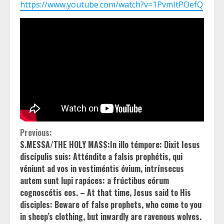
https://www.youtube.com/watch?v=1PvmItPOefQ
Continue
Previous:
S.MESSA/THE HOLY MASS:In illo témpore: Dixit Iesus
Reading
discípulis suis: Atténdite a falsis prophétis, qui
véniunt ad vos in vestiméntis óvium, intrínsecus
autem sunt lupi rapáces: a frúctibus eórum
cognoscétis eos. – At that time, Jesus said to His
disciples: Beware of false prophets, who come to you
in sheep’s clothing, but inwardly are ravenous wolves.