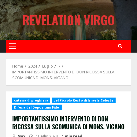
Skip
to
REVELATION VIRGO
content
Primary
Menu
Home
2024
Luglio
7
IMPORTANTISSIMO INTERVENTO DI DON RICOSSA SULLA
SCOMUNICA DI MONS. VIGANO
catena di preghiera
del Piccolo Resto di Israele Celeste
Difesa del Depositum Fidei
IMPORTANTISSIMO INTERVENTO DI DON
RICOSSA SULLA SCOMUNICA DI MONS. VIGANO
Max
7 Luglio 2024
1 min read