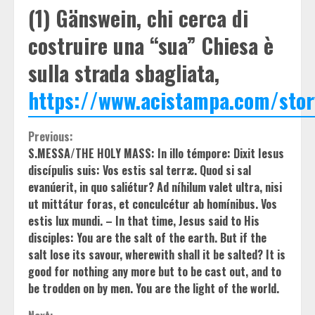
(1) Gänswein, chi cerca di
costruire una “sua” Chiesa è
sulla strada sbagliata,
https://www.acistampa.com/stor
Continue
Previous:
S.MESSA/THE HOLY MASS: In illo témpore: Dixit Iesus
Reading
discípulis suis: Vos estis sal terræ. Quod si sal
evanúerit, in quo saliétur? Ad níhilum valet ultra, nisi
ut mittátur foras, et conculcétur ab homínibus. Vos
estis lux mundi. – In that time, Jesus said to His
disciples: You are the salt of the earth. But if the
salt lose its savour, wherewith shall it be salted? It is
good for nothing any more but to be cast out, and to
be trodden on by men. You are the light of the world.