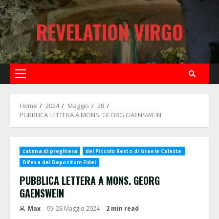
Skip
to
REVELATION VIRGO
content
Primary
Menu
Home
2024
Maggio
28
PUBBLICA LETTERA A MONS. GEORG GAENSWEIN
catena di preghiera
del Piccolo Resto di Israele Celeste
Difesa del Depositum Fidei
PUBBLICA LETTERA A MONS. GEORG
GAENSWEIN
Max
28 Maggio 2024
2 min read