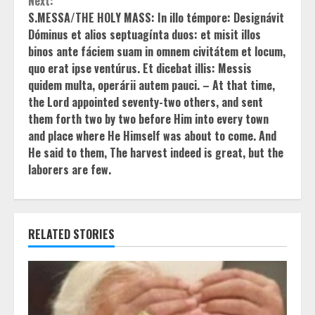
Next:
S.MESSA/THE HOLY MASS: In illo témpore: Designávit
Dóminus et alios septuagínta duos: et misit illos
binos ante fáciem suam in omnem civitátem et locum,
quo erat ipse ventúrus. Et dicebat illis: Messis
quidem multa, operárii autem pauci. – At that time,
the Lord appointed seventy-two others, and sent
them forth two by two before Him into every town
and place where He Himself was about to come. And
He said to them, The harvest indeed is great, but the
laborers are few.
RELATED STORIES