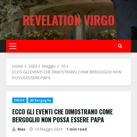
Skip
to
REVELATION VIRGO
content
Primary
Menu
Home
2024
Maggio
10
ECCO GLI EVENTI CHE DIMOSTRANO COME BERGOGLIO NON
POSSA ESSERE PAPA
ERESIE
JM Bergoglio
ECCO GLI EVENTI CHE DIMOSTRANO COME
BERGOGLIO NON POSSA ESSERE PAPA
Max
10 Maggio 2024
1 min read