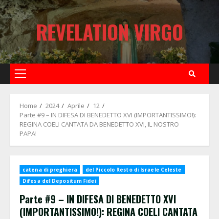
Skip
to
REVELATION VIRGO
content
Primary
Menu
Home
2024
Aprile
12
Parte #9 – IN DIFESA DI BENEDETTO XVI (IMPORTANTISSIMO!):
REGINA COELI CANTATA DA BENEDETTO XVI, IL NOSTRO
PAPA!
catena di preghiera
del Piccolo Resto di Israele Celeste
Difesa del Depositum Fidei
Parte #9 – IN DIFESA DI BENEDETTO XVI
(IMPORTANTISSIMO!): REGINA COELI CANTATA