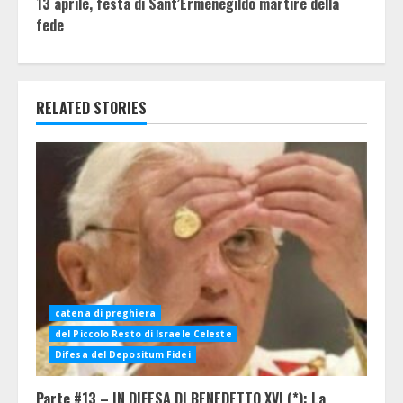
13 aprile, festa di Sant’Ermenegildo martire della
fede
RELATED STORIES
catena di preghiera
del Piccolo Resto di Israele Celeste
Difesa del Depositum Fidei
Parte #13 – IN DIFESA DI BENEDETTO XVI (*): La