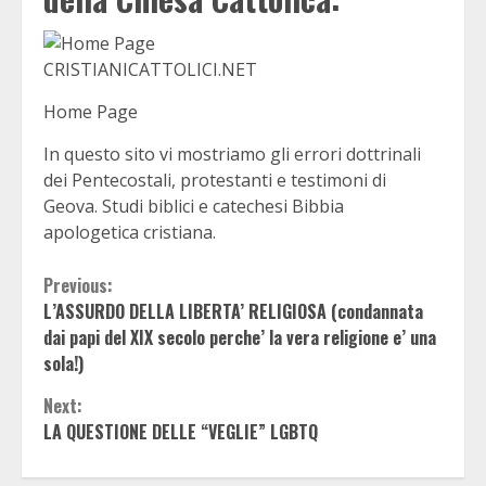
CRISTIANICATTOLICI.NET
Home Page
In questo sito vi mostriamo gli errori dottrinali
dei Pentecostali, protestanti e testimoni di
Geova. Studi biblici e catechesi Bibbia
apologetica cristiana.
Continue
Previous:
L’ASSURDO DELLA LIBERTA’ RELIGIOSA (condannata
Reading
dai papi del XIX secolo perche’ la vera religione e’ una
sola!)
Next:
LA QUESTIONE DELLE “VEGLIE” LGBTQ