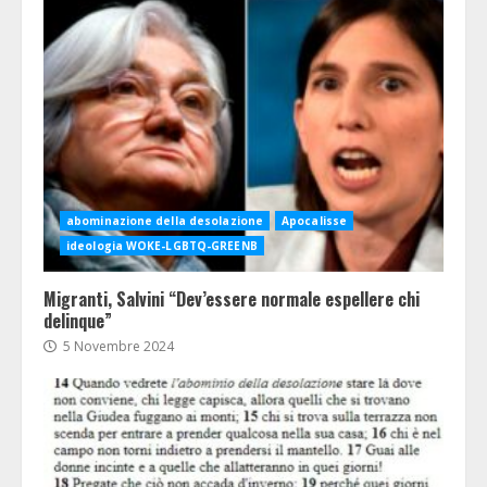
abominazione della desolazione
Apocalisse
ideologia WOKE-LGBTQ-GREENB
Migranti, Salvini “Dev’essere normale espellere chi
delinque”
5 Novembre 2024