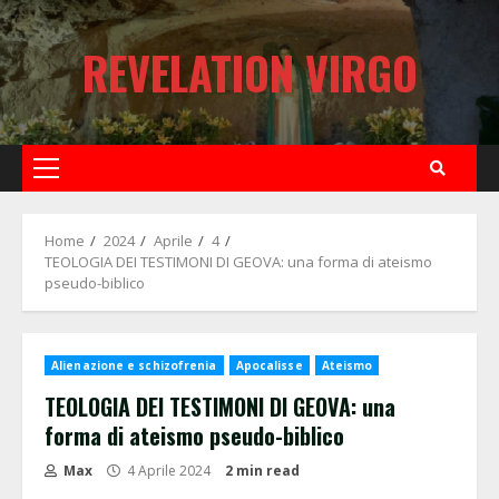
Skip
to
REVELATION VIRGO
content
Primary
Menu
Home
2024
Aprile
4
TEOLOGIA DEI TESTIMONI DI GEOVA: una forma di ateismo
pseudo-biblico
Alienazione e schizofrenia
Apocalisse
Ateismo
TEOLOGIA DEI TESTIMONI DI GEOVA: una
forma di ateismo pseudo-biblico
Max
4 Aprile 2024
2 min read