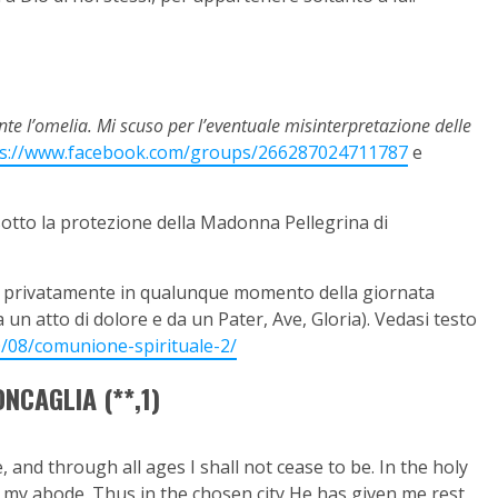
e l’omelia. Mi scuso per l’eventuale misinterpretazione delle
ps://www.facebook.com/groups/266287024711787
e
i sotto la protezione della Madonna Pellegrina di
he privatamente in qualunque momento della giornata
 un atto di dolore e da un Pater, Ave, Gloria). Vedasi testo
0/08/comunione-spirituale-2/
NCAGLIA (**,1)
 and through all ages I shall not cease to be. In the holy
d my abode. Thus in the chosen city He has given me rest,