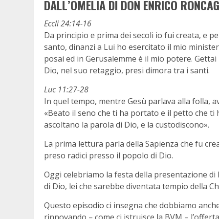
DALL’OMELIA DI DON ENRICO RONCAGL
Eccli 24:14-16
Da principio e prima dei secoli io fui creata, e p
santo, dinanzi a Lui ho esercitato il mio minister
posai ed in Gerusalemme è il mio potere. Gettai l
Dio, nel suo retaggio, presi dimora tra i santi.
Luc 11:27-28
In quel tempo, mentre Gesù parlava alla folla, av
«Beato il seno che ti ha portato e il petto che ti
ascoltano la parola di Dio, e la custodiscono».
La prima lettura parla della Sapienza che fu creat
preso radici presso il popolo di Dio.
Oggi celebriamo la festa della presentazione di
di Dio, lei che sarebbe diventata tempio della Chi
Questo episodio ci insegna che dobbiamo anche n
rinnovando – come ci istruisce la BVM – l’offerta