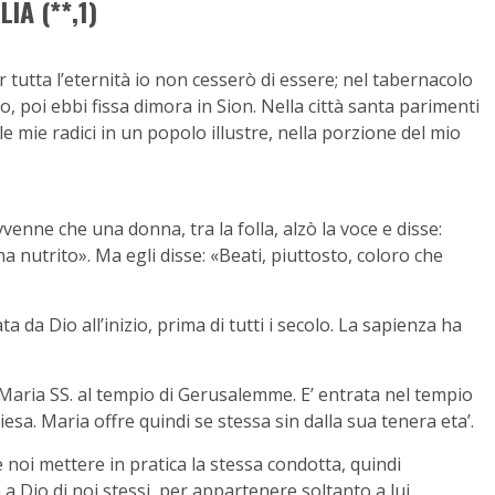
IA (**,1)
er tutta l’eternità io non cesserò di essere; nel tabernacolo
o, poi ebbi fissa dimora in Sion. Nella città santa parimenti
e mie radici in un popolo illustre, nella porzione del mio
venne che una donna, tra la folla, alzò la voce e disse:
 ha nutrito». Ma egli disse: «Beati, piuttosto, coloro che
a da Dio all’inizio, prima di tutti i secolo. La sapienza ha
 Maria SS. al tempio di Gerusalemme. E’ entrata nel tempio
esa. Maria offre quindi se stessa sin dalla sua tenera eta’.
oi mettere in pratica la stessa condotta, quindi
 a Dio di noi stessi, per appartenere soltanto a lui.