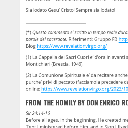
Sia lodato Gesu’ Cristo! Sempre sia lodato!
______________________________
(*)
Questo commento e’ scritto in tempo reale durant
parole del sacerdote.
Riferimenti: Gruppo FB
htt
Blog
https://www.revelationvirgo.org/
(1) La Cappella dei Sacri Cuori e’ d’ora in avant
Montichiari (Brescia, 1946).
(2) La Comunione Spirituale e’ da recitare anc
purche’ privi di peccato (facciamola precedere da
online:
https://www.revelationvirgo.org/2023/1
FROM THE HOMILY BY DON ENRICO RO
Sir 24:14-16
Before all ages, in the beginning, He created me,
Tent I ministered before Him, and in Sion I fixe