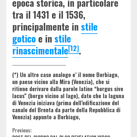
epoca storica, in particolare
tra il 1431 e il 1536,
principalmente in
stile
gotico
e in
stile
[12]
rinascimentale
.
_________________________
(*) Un altro caso analogo e’ il nome Borbiago,
un paese vicino alla Mira (Venezia), che si
ritiene derivare dalla parole latine “borgus sive
lacus” (borgo vicino al lago), dato che la laguna
di Venezia iniziava (prima dell’edificazione del
canale del Brenta da parte della Repubblica di
Venezia) appunto a Borbiago,
Continue
Previous: