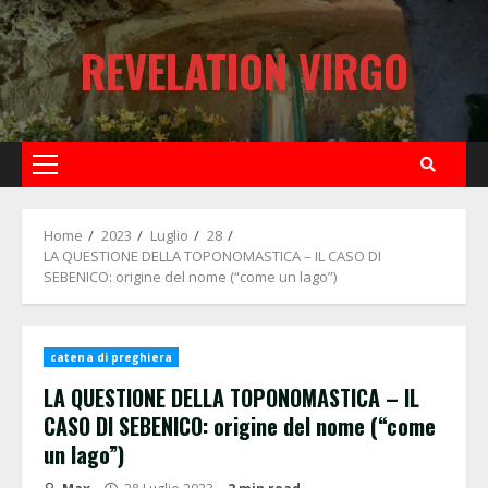
Skip
to
REVELATION VIRGO
content
Primary
Menu
Home
2023
Luglio
28
LA QUESTIONE DELLA TOPONOMASTICA – IL CASO DI
SEBENICO: origine del nome (“come un lago”)
catena di preghiera
LA QUESTIONE DELLA TOPONOMASTICA – IL
CASO DI SEBENICO: origine del nome (“come
un lago”)