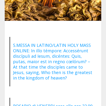
S.MESSA IN LATINO/LATIN HOLY MASS
ONLINE: In illo témpore: Accessérunt
discípuli ad Iesum, dicéntes: Quis,
putas, maior est in regno cœlórum? –
At that time the disciples came to
Jesus, saying, Who then is the greatest
in the kingdom of heaven?
ROSARIO di VENERDI sera alle ore 22.00