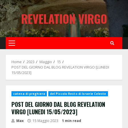
Skip
to
REVELATION VIRGO
content
Primary
Menu
Home
2023
Maggio
15
POST DEL GIORNO DAL BLOG REVELATION VIRGO [LUNEDI
15/05/2023]
catena di preghiera
del Piccolo Resto di Israele Celeste
POST DEL GIORNO DAL BLOG REVELATION
VIRGO [LUNEDI 15/05/2023]
Max
15 Maggio 2023
1 min read