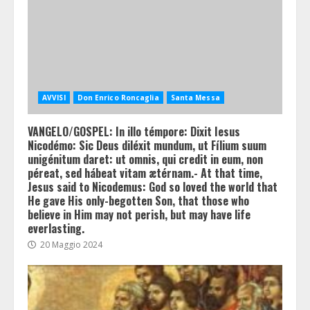
AVVISI
Don Enrico Roncaglia
Santa Messa
VANGELO/GOSPEL: In illo témpore: Dixit Iesus
Nicodémo: Sic Deus diléxit mundum, ut Fílium suum
unigénitum daret: ut omnis, qui credit in eum, non
péreat, sed hábeat vitam ætérnam.- At that time,
Jesus said to Nicodemus: God so loved the world that
He gave His only-begotten Son, that those who
believe in Him may not perish, but may have life
everlasting.
20 Maggio 2024