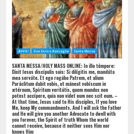
AVVISI
Don Enrico Roncaglia
Santa Messa
SANTA MESSA/HOLY MASS ONLINE: In illo témpore:
Dixit Iesus discípulis suis: Si dilígitis me, mandáta
mea serváte. Et ego rogábo Patrem, et alium
Paráclitum dabit vobis, ut máneat vobíscum in
ætérnum, Spíritum veritátis, quem mundus non
potest accípere, quia non videt eum nec scit eum. –
At that time, Jesus said to His disciples, If you love
Me, keep My commandments. And I will ask the Father
and He will give you another Advocate to dwell with
you forever, the Spirit of truth Whom the world
cannot receive, because it neither sees Him nor
knows Him