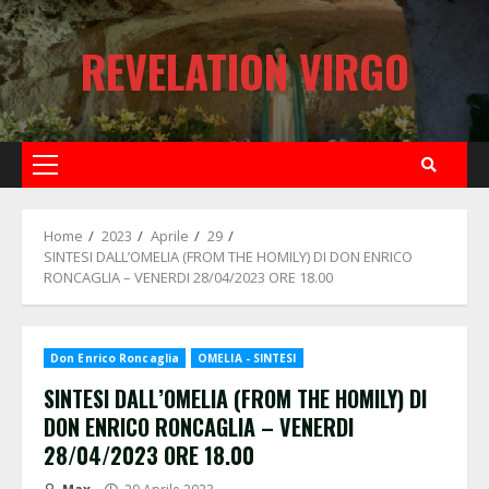
Skip
to
REVELATION VIRGO
content
Primary
Menu
Home
2023
Aprile
29
SINTESI DALL’OMELIA (FROM THE HOMILY) DI DON ENRICO
RONCAGLIA – VENERDI 28/04/2023 ORE 18.00
Don Enrico Roncaglia
OMELIA - SINTESI
SINTESI DALL’OMELIA (FROM THE HOMILY) DI
DON ENRICO RONCAGLIA – VENERDI
28/04/2023 ORE 18.00