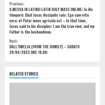
Continue
Previous:
S.MESSA IN LATINO/LATIN HOLY MASS ONLINE: In illo
Reading
témpore: Dixit Iesus discípulis suis: Ego sum vitis
vera: et Pater meus agrícola est – In that time,
Jesus said to his disciples: I am the true vine; and my
Father is the husbandman.
Next:
DALL’OMELIA (FROM THE HOMILY) – SABATO
29/04/2023 ORE 18.00:
RELATED STORIES