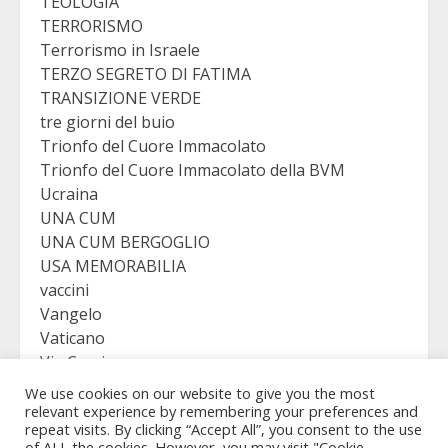
TEOLOGIA
TERRORISMO
Terrorismo in Israele
TERZO SEGRETO DI FATIMA
TRANSIZIONE VERDE
tre giorni del buio
Trionfo del Cuore Immacolato
Trionfo del Cuore Immacolato della BVM
Ucraina
UNA CUM
UNA CUM BERGOGLIO
USA MEMORABILIA
vaccini
Vangelo
Vaticano
Via Crucis
VICTORY
We use cookies on our website to give you the most
Viganò
relevant experience by remembering your preferences and
repeat visits. By clicking “Accept All”, you consent to the use
of ALL the cookies. However, you may visit "Cookie