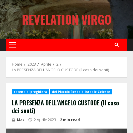
Skip
to
REVELATION VIRGO
content
Primary
Menu
Home
2023
Aprile
2
LA PRESENZA DELL’ANGELO CUSTODE (Il caso dei santi)
catena di preghiera
del Piccolo Resto di Israele Celeste
LA PRESENZA DELL’ANGELO CUSTODE (Il caso
dei santi)
Max
2 Aprile 2023
2 min read