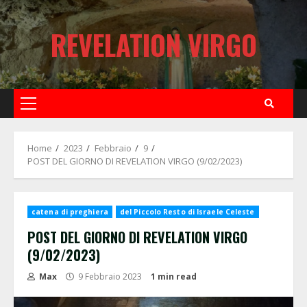
Skip
to
REVELATION VIRGO
content
Primary
Menu
Home
2023
Febbraio
9
POST DEL GIORNO DI REVELATION VIRGO (9/02/2023)
catena di preghiera
del Piccolo Resto di Israele Celeste
POST DEL GIORNO DI REVELATION VIRGO
(9/02/2023)
Max
9 Febbraio 2023
1 min read