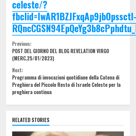
celeste/?
fbclid=IwAR1BZJFxqAp9jbOpssctI
RQncCGSN94EpQeYg3b8cPphdtu
Continue
Previous:
POST DEL GIORNO DEL BLOG REVELATION VIRGO
Reading
(MERC.25/01/2023)
Next:
Programma di invocazioni quotidiane della Catena di
Preghiera del Piccolo Resto di Israele Celeste per la
preghiera continua
RELATED STORIES