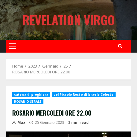
Skip
to
REVELATION VIRGO
content
Primary
Menu
Home
2023
Gennaio
25
ROSARIO MERCOLEDI ORE 22.00
catena di preghiera
del Piccolo Resto di Israele Celeste
ROSARIO SERALE
ROSARIO MERCOLEDI ORE 22.00
Max
25 Gennaio 2023
2 min read