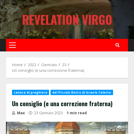
Skip
to
REVELATION VIRGO
content
Primary
Menu
Home
2023
Gennaio
23
Un consiglio (e una correzione fraterna)
catena di preghiera
del Piccolo Resto di Israele Celeste
Un consiglio (e una correzione fraterna)
Max
23 Gennaio 2023
1 min read