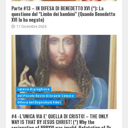
Parte #13 – IN DIFESA DI BENEDETTO XVI (*): La
questione del “Limbo dei bambini” (Quando Benedetto
XVI lo ha negato)
11 Dicembre 2024
catena di preghiera
del Piccolo Resto di Israele Celeste
Difesa del Depositum Fidei
#4 -L’UNICA VIA E’ QUELLA DI CRISTO! – THE ONLY
WAY IS THAT BY JESUS CHRIST! (*) Why the
resignation of PPBXVI was invalid. Refutation of Dr.