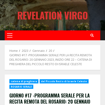
Skip
to
REVELATION VIRGO
content
Primary
Menu
Home
2023
Gennaio
20
GIORNO #17 -PROGRAMMA SERALE PER LA RECITA REMOTA
DEL ROSARIO: 20 GENNAIO 2023, INIZIO ORE 22 – CATENA DI
PREGHIERA DEL PICCOLO RESTO DI ISRAELE CELESTE
catena di preghiera
del Piccolo Resto di Israele Celeste
ROSARIO SERALE
GIORNO #17 -PROGRAMMA SERALE PER LA
RECITA REMOTA DEL ROSARIO: 20 GENNAIO