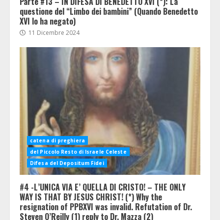
Parte #13 – IN DIFESA DI BENEDETTO XVI (*): La
questione del “Limbo dei bambini” (Quando Benedetto
XVI lo ha negato)
11 Dicembre 2024
catena di preghiera
del Piccolo Resto di Israele Celeste
Difesa del Depositum Fidei
#4 -L’UNICA VIA E’ QUELLA DI CRISTO! – THE ONLY
WAY IS THAT BY JESUS CHRIST! (*) Why the
resignation of PPBXVI was invalid. Refutation of Dr.
Steven O’Reilly (1) reply to Dr. Mazza (2)