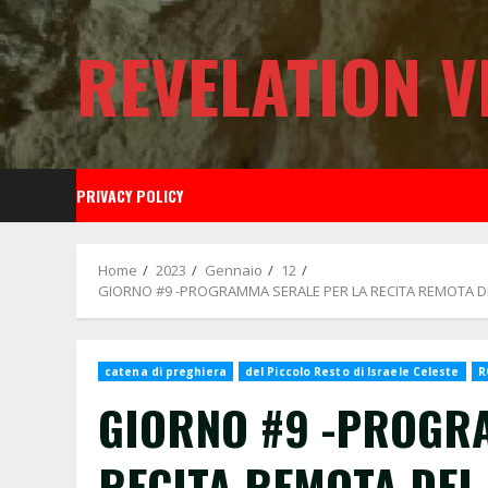
Skip
to
REVELATION V
content
PRIVACY POLICY
Home
2023
Gennaio
12
GIORNO #9 -PROGRAMMA SERALE PER LA RECITA REMOTA DEL 
catena di preghiera
del Piccolo Resto di Israele Celeste
R
GIORNO #9 -PROGR
RECITA REMOTA DEL