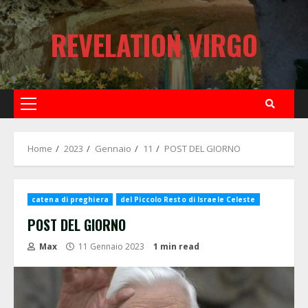
Skip
to
REVELATION VIRGO
content
Primary
Menu
Home
2023
Gennaio
11
POST DEL GIORNO
catena di preghiera
del Piccolo Resto di Israele Celeste
POST DEL GIORNO
Max
11 Gennaio 2023
1 min read