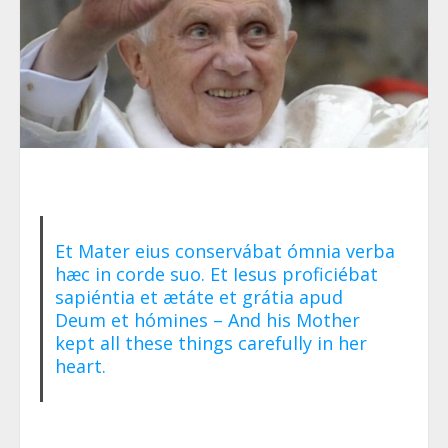
Et Mater eius conservábat ómnia verba
hæc in corde suo. Et Iesus proficiébat
sapiéntia et ætáte et grátia apud
Deum et hómines – And his Mother
kept all these things carefully in her
heart.