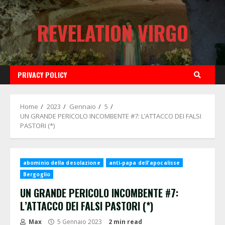
Skip
to
REVELATION VIRGO
content
PRIVACY POLICY
Home
2023
Gennaio
5
UN GRANDE PERICOLO INCOMBENTE #7: L’ATTACCO DEI FALSI
PASTORI (*)
abominio della desolazione
anti-papa dell'apocalisse
Bergoglio
UN GRANDE PERICOLO INCOMBENTE #7:
L’ATTACCO DEI FALSI PASTORI (*)
Max
5 Gennaio 2023
2 min read