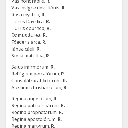
Vas honorábile,
R.
Vas insígne devotiónis,
R.
Rosa mýstica,
R.
Turris Davídica,
R.
Turris ebúrnea,
R.
Domus áurea,
R.
Fóederis arca,
R.
Iánua cáeli,
R.
Stella matutína,
R.
Salus infirmórum,
R.
Refúgium peccatórum,
R.
Consolátrix afflictórum,
R.
Auxílium christianórum,
R.
Regína angelórum,
R.
Regína patriarchárum,
R.
Regína prophetárum,
R.
Regína apostolórum,
R.
Regína mártyrum,
R.