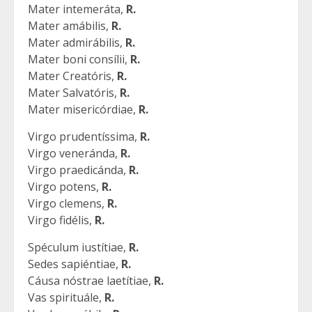
Mater intemeráta,
R.
Mater amábilis,
R.
Mater admirábilis,
R.
Mater boni consílii,
R.
Mater Creatóris,
R.
Mater Salvatóris,
R.
Mater misericórdiae,
R.
Virgo prudentíssima,
R.
Virgo veneránda,
R.
Virgo praedicánda,
R.
Virgo potens,
R.
Virgo clemens,
R.
Virgo fidélis,
R.
Spéculum iustítiae,
R.
Sedes sapiéntiae,
R.
Cáusa nóstrae laetítiae,
R.
Vas spirituále,
R.