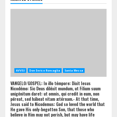
AVVISI
Don Enrico Roncaglia
Santa Messa
VANGELO/GOSPEL: In illo témpore: Dixit Iesus
Nicodémo: Sic Deus diléxit mundum, ut Fílium suum
unigénitum daret: ut omnis, qui credit in eum, non
péreat, sed hábeat vitam ætérnam.- At that time,
Jesus said to Nicodemus: God so loved the world that
He gave His only-begotten Son, that those who
believe in Him may not perish, but may have life