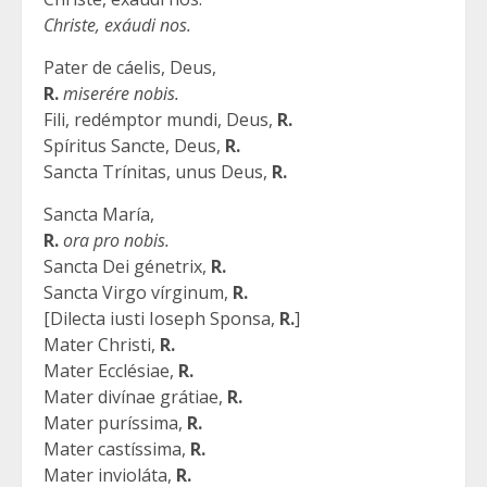
Christe, exáudi nos.
Pater de cáelis, Deus,
R.
miserére nobis.
Fili, redémptor mundi, Deus,
R.
Spíritus Sancte, Deus,
R.
Sancta Trínitas, unus Deus,
R.
Sancta María,
R.
ora pro nobis.
Sancta Dei génetrix,
R.
Sancta Virgo vírginum,
R.
[Dilecta iusti Ioseph Sponsa,
R.
]
Mater Christi,
R.
Mater Ecclésiae,
R.
Mater divínae grátiae,
R.
Mater puríssima,
R.
Mater castíssima,
R.
Mater invioláta,
R.