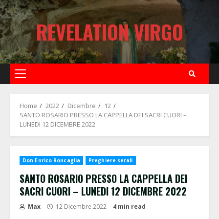
Skip
to
REVELATION VIRGO
content
Primary
Menu
Home
2022
Dicembre
12
SANTO ROSARIO PRESSO LA CAPPELLA DEI SACRI CUORI –
LUNEDI 12 DICEMBRE 2022
Don Enrico Roncaglia
Preghiere serali
SANTO ROSARIO PRESSO LA CAPPELLA DEI
SACRI CUORI – LUNEDI 12 DICEMBRE 2022
Max
12 Dicembre 2022
4 min read