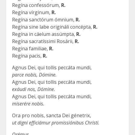
Regína confessórum,
R.
Regína vírginum,
R.
Regína sanctórum ómnium,
R.
Regína sine labe origináli concépta,
R.
Regína in cáelum assúmpta,
R.
Regína sacratíssimi Rosárii,
R.
Regina familiae,
R.
Regína pacis,
R.
Agnus Dei, qui tollis peccáta mundi,
parce nobis, Dómine.
Agnus Dei, qui tollis peccáta mundi,
exáudi nos, Dómine.
Agnus Dei, qui tollis peccáta mundi,
miserére nobis.
Ora pro nobis, sancta Dei génetrix,
ut digni efficiámur promissiónibus Christi.
Orémus.