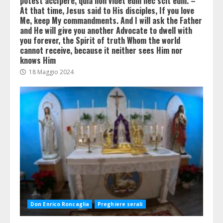
potest accípere, quia non videt eum nec scit eum. –
At that time, Jesus said to His disciples, If you love
Me, keep My commandments. And I will ask the Father
and He will give you another Advocate to dwell with
you forever, the Spirit of truth Whom the world
cannot receive, because it neither sees Him nor
knows Him
18 Maggio 2024
Don Enrico Roncaglia
Preghiere serali