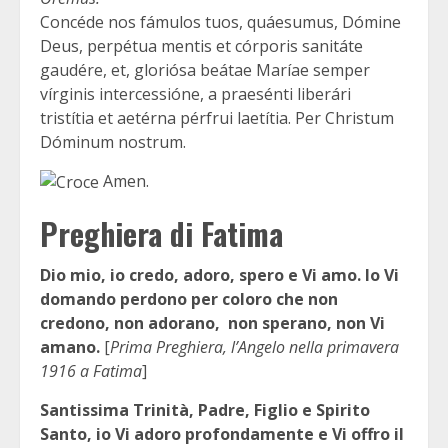
Concéde nos fámulos tuos, quáesumus, Dómine
Deus, perpétua mentis et córporis sanitáte
gaudére, et, gloriósa beátae Maríae semper
vírginis intercessióne, a praesénti liberári
tristítia et aetérna pérfrui laetítia. Per Christum
Dóminum nostrum.
Amen.
Preghiera di Fatima
Dio mio, io credo, adoro, spero e Vi amo. Io Vi
domando perdono per coloro che non
credono, non adorano, non sperano, non Vi
amano.
[
Prima Preghiera, l’Angelo nella primavera
1916 a Fatima
]
Santissima Trinità, Padre, Figlio e Spirito
Santo, io Vi adoro profondamente e Vi offro il