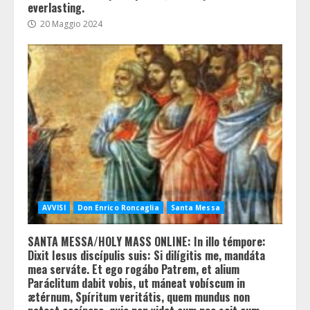
everlasting.
20 Maggio 2024
AVVISI
Don Enrico Roncaglia
Santa Messa
SANTA MESSA/HOLY MASS ONLINE: In illo témpore:
Dixit Iesus discípulis suis: Si dilígitis me, mandáta
mea serváte. Et ego rogábo Patrem, et alium
Paráclitum dabit vobis, ut máneat vobíscum in
ætérnum, Spíritum veritátis, quem mundus non