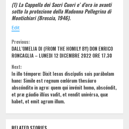
(1) La Cappella dei Sacri Cuori e’ d’ora in avanti
sotto la protezione della Madonna Pellegrina di
Montichiari (Brescia, 1946).
Edit
Continue
Previous:
DALL’OMELIA DI (FROM THE HOMILY BY) DON ENRICO
Reading
RONCAGLIA – LUNEDI 12 DICEMBRE 2022 ORE 17.30
Next:
In illo témpore: Dixit Iesus discípulis suis parábolam
hanc: Simile est regnum cœlórum thesáuro
abscóndito in agro: quem qui invénit homo, abscóndit,
et præ gáudio illíus vadit, et vendit univérsa, quæ
habet, et emit agrum illum.
RELATED STORIES