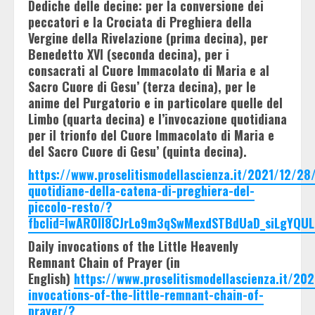
Dediche delle decine: per la conversione dei
peccatori e la Crociata di Preghiera della
Vergine della Rivelazione (prima decina), per
Benedetto XVI (seconda decina), per i
consacrati al Cuore Immacolato di Maria e al
Sacro Cuore di Gesu’ (terza decina), per le
anime del Purgatorio e in particolare quelle del
Limbo (quarta decina) e l’invocazione quotidiana
per il trionfo del Cuore Immacolato di Maria e
del Sacro Cuore di Gesu’ (quinta decina).
https://www.proselitismodellascienza.it/2021/12/28/
quotidiane-della-catena-di-preghiera-del-
piccolo-resto/?
fbclid=IwAR0II8CJrLo9m3qSwMexdSTBdUaD_siLgYQUL
Daily invocations of the Little Heavenly
Remnant Chain of Prayer (in
English)
https://www.proselitismodellascienza.it/202
invocations-of-the-little-remnant-chain-of-
prayer/?