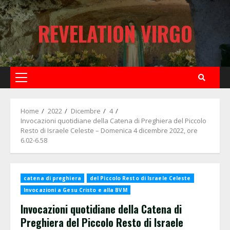
Skip
to
REVELATION VIRGO
content
Primary
Menu
Home
2022
Dicembre
4
Invocazioni quotidiane della Catena di Preghiera del Piccolo
Resto di Israele Celeste – Domenica 4 dicembre 2022, ore
6.02-6.58
catena di preghiera
del Piccolo Resto di Israele Celeste
Invocazioni a Gesu Cristo e alla BVM
Invocazioni quotidiane della Catena di
Preghiera del Piccolo Resto di Israele