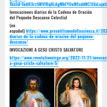
fbclid=IwAR3rzSWVfBqDLAgMbFYOoWExddNC1JSxLxjw
Invocaciones diarias de la Cadena de Oración
del Pequeño Descanso Celestial
(en
español)
https://www.proselitismodellascienza.it/20
diarias-de-la-cadena-de-oracion-del-pequeno-
descanso/
INVOCAZIONE A GESU CRISTO SALVATORE
https://www.revelationvirgo.org/2022/11/21/invocaz
a-gesu-cristo-salvatore-5/