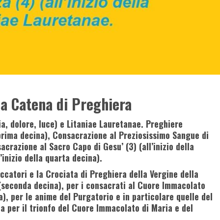
la Catena di Preghiera
ia, dolore, luce) e Litaniae Lauretanae. Preghiere
la prima decina), Consacrazione al Preziosissimo Sangue di
sacrazione al Sacro Capo di Gesu’ (3) (all’inizio della
’inizio della quarta decina).
ccatori e la Crociata di Preghiera della Vergine della
(seconda decina), per i consacrati al Cuore Immacolato
a), per le anime del Purgatorio e in particolare quelle del
a per il trionfo del Cuore Immacolato di Maria e del