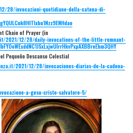
12/28/invocazioni-quotidiane-della-catena-di-
LgYQULCuk8HITlxbu1Nzz9ENHdao
nt Chain of Prayer (in
it/2021/12/28/daily-invocations-of-the-little-remnant-
gMbFYOoWExddNC1JSxLxjwUlrrHkvPxpAXBBreEhm3QHY
del Pequeño Descanso Celestial
enza.it/2021/12/28/invocaciones-diarias-de-la-cadena-
nvocazione-a-gesu-cristo-salvatore-5/