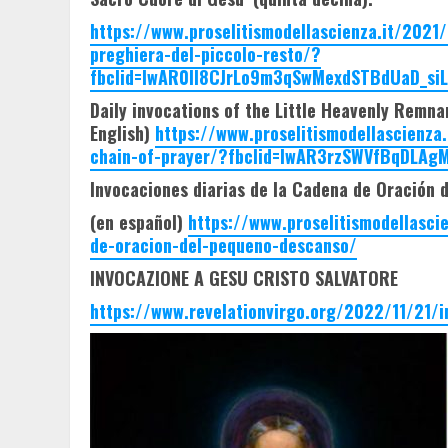
https://www.proselitismodellascienza.it/2021/
preghiera-del-piccolo-resto/?
fbclid=IwAR0II8CJrLo9m3qSwMexdSTBdUaD_si
Daily invocations of the Little Heavenly Remna
English)
https://www.proselitismodellascienza.
chain-of-prayer/?fbclid=IwAR3rzSWVfBqDLA
Invocaciones diarias de la Cadena de Oración 
(en español)
https://www.proselitismodellasci
de-oracion-del-pequeno-descanso/
INVOCAZIONE A GESU CRISTO SALVATORE
https://www.revelationvirgo.org/2022/11/21/i