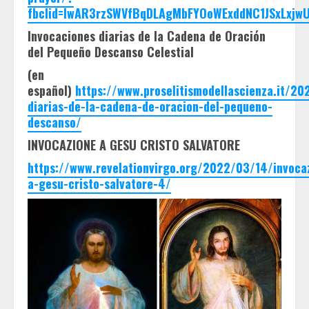
fbclid=IwAR3rzSWVfBqDLAgMbFYOoWExddNC1JSxLxjw
Invocaciones diarias de la Cadena de Oración
del Pequeño Descanso Celestial
(en
español)
https://www.proselitismodellascienza.it/20
diarias-de-la-cadena-de-oracion-del-pequeno-
descanso/
INVOCAZIONE A GESU CRISTO SALVATORE
https://www.revelationvirgo.org/2022/03/14/invoca
a-gesu-cristo-salvatore-4/