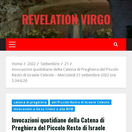
Skip
to
REVELATION VIRGO
content
Primary
Menu
Home
2022
Settembre
21
Invocazioni quotidiane della Catena di Preghiera del Piccolo
Resto di Israele Celeste – Mercoledi 21 settembre 2022 ore
5.34-6.26
catena di preghiera
del Piccolo Resto di Israele Celeste
Invocazioni a Gesu Cristo e alla BVM
Invocazioni quotidiane della Catena di
Preghiera del Piccolo Resto di Israele