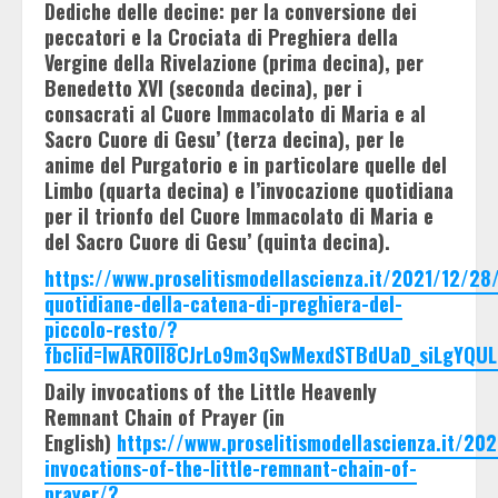
Dediche delle decine: per la conversione dei
peccatori e la Crociata di Preghiera della
Vergine della Rivelazione (prima decina), per
Benedetto XVI (seconda decina), per i
consacrati al Cuore Immacolato di Maria e al
Sacro Cuore di Gesu’ (terza decina), per le
anime del Purgatorio e in particolare quelle del
Limbo (quarta decina) e l’invocazione quotidiana
per il trionfo del Cuore Immacolato di Maria e
del Sacro Cuore di Gesu’ (quinta decina).
https://www.proselitismodellascienza.it/2021/12/28/
quotidiane-della-catena-di-preghiera-del-
piccolo-resto/?
fbclid=IwAR0II8CJrLo9m3qSwMexdSTBdUaD_siLgYQUL
Daily invocations of the Little Heavenly
Remnant Chain of Prayer (in
English)
https://www.proselitismodellascienza.it/202
invocations-of-the-little-remnant-chain-of-
prayer/?