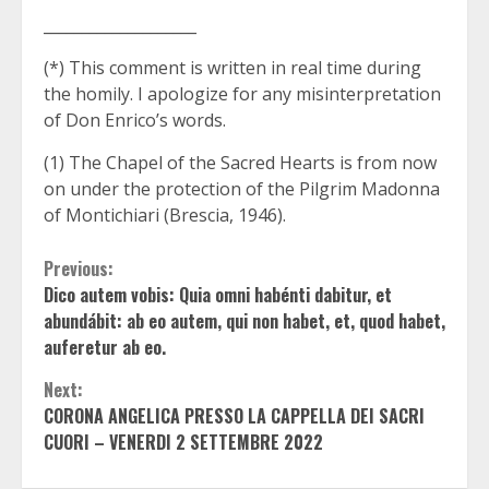
____________________
(*) This comment is written in real time during
the homily. I apologize for any misinterpretation
of Don Enrico’s words.
(1) The Chapel of the Sacred Hearts is from now
on under the protection of the Pilgrim Madonna
of Montichiari (Brescia, 1946).
Continue
Previous:
Dico autem vobis: Quia omni habénti dabitur, et
Reading
abundábit: ab eo autem, qui non habet, et, quod habet,
auferetur ab eo.
Next:
CORONA ANGELICA PRESSO LA CAPPELLA DEI SACRI
CUORI – VENERDI 2 SETTEMBRE 2022