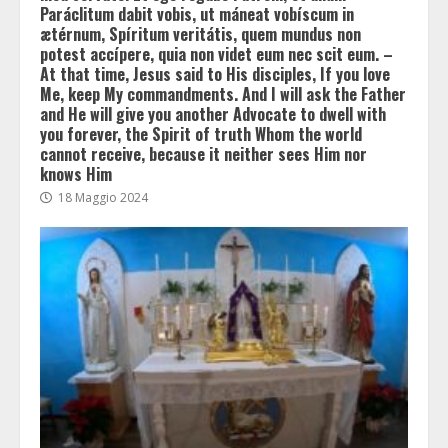
Paráclitum dabit vobis, ut máneat vobíscum in
ætérnum, Spíritum veritátis, quem mundus non
potest accípere, quia non videt eum nec scit eum. –
At that time, Jesus said to His disciples, If you love
Me, keep My commandments. And I will ask the Father
and He will give you another Advocate to dwell with
you forever, the Spirit of truth Whom the world
cannot receive, because it neither sees Him nor
knows Him
18 Maggio 2024