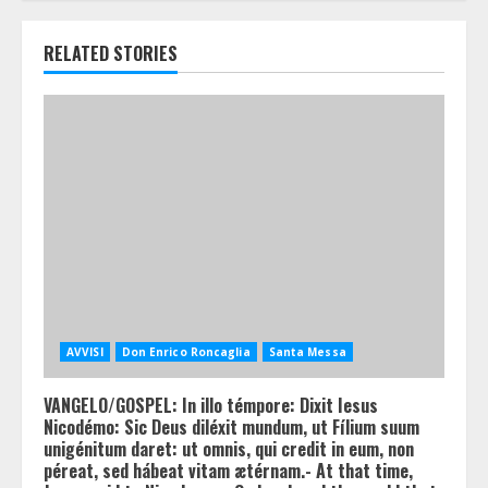
RELATED STORIES
AVVISI
Don Enrico Roncaglia
Santa Messa
VANGELO/GOSPEL: In illo témpore: Dixit Iesus
Nicodémo: Sic Deus diléxit mundum, ut Fílium suum
unigénitum daret: ut omnis, qui credit in eum, non
péreat, sed hábeat vitam ætérnam.- At that time,