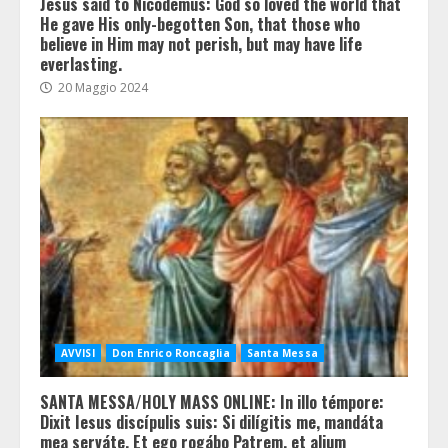
Jesus said to Nicodemus: God so loved the world that
He gave His only-begotten Son, that those who
believe in Him may not perish, but may have life
everlasting.
20 Maggio 2024
AVVISI
Don Enrico Roncaglia
Santa Messa
SANTA MESSA/HOLY MASS ONLINE: In illo témpore:
Dixit Iesus discípulis suis: Si dilígitis me, mandáta
mea serváte. Et ego rogábo Patrem, et alium