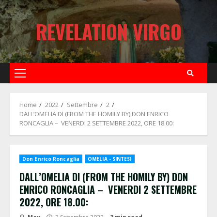
Skip
to
REVELATION VIRGO
content
Primary
Menu
Home
2022
Settembre
2
DALL’OMELIA DI (FROM THE HOMILY BY) DON ENRICO
RONCAGLIA – VENERDI 2 SETTEMBRE 2022, ORE 18.00:
Don Enrico Roncaglia
OMELIA - SINTESI
DALL’OMELIA DI (FROM THE HOMILY BY) DON
ENRICO RONCAGLIA – VENERDI 2 SETTEMBRE
2022, ORE 18.00: