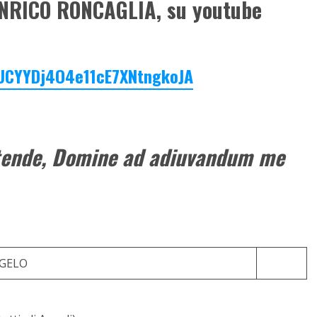
NRICO RONCAGLIA, su youtube
/UCYYDj4O4e11cE7XNtngkoJA
tende, Domine ad adiuvandum me
NGELO