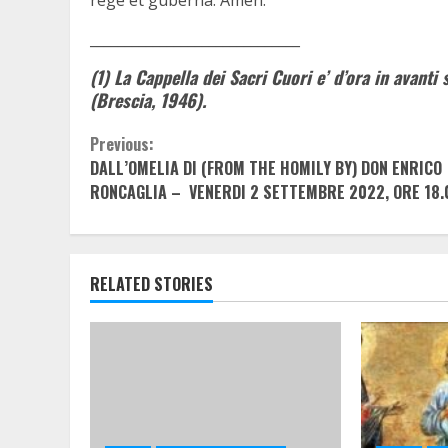
rege et gubérna. Amen.
______________________________
(1) La Cappella dei Sacri Cuori e’ d’ora in avanti
(Brescia, 1946).
Continue
Previous:
DALL’OMELIA DI (FROM THE HOMILY BY) DON ENRICO
Reading
RONCAGLIA – VENERDI 2 SETTEMBRE 2022, ORE 18.
RELATED STORIES