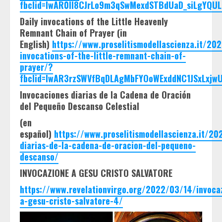
fbclid=IwAR0II8CJrLo9m3qSwMexdSTBdUaD_siLgYQUL
Daily invocations of the Little Heavenly
Remnant Chain of Prayer (in
English)
https://www.proselitismodellascienza.it/202
invocations-of-the-little-remnant-chain-of-
prayer/?
fbclid=IwAR3rzSWVfBqDLAgMbFYOoWExddNC1JSxLxjw
Invocaciones diarias de la Cadena de Oración
del Pequeño Descanso Celestial
(en
español)
https://www.proselitismodellascienza.it/20
diarias-de-la-cadena-de-oracion-del-pequeno-
descanso/
INVOCAZIONE A GESU CRISTO SALVATORE
https://www.revelationvirgo.org/2022/03/14/invoca
a-gesu-cristo-salvatore-4/