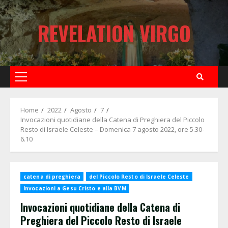
Skip
to
REVELATION VIRGO
content
Primary
Menu
Home
2022
Agosto
7
Invocazioni quotidiane della Catena di Preghiera del Piccolo
Resto di Israele Celeste – Domenica 7 agosto 2022, ore 5.30-
6.10
catena di preghiera
del Piccolo Resto di Israele Celeste
Invocazioni a Gesu Cristo e alla BVM
Invocazioni quotidiane della Catena di
Preghiera del Piccolo Resto di Israele