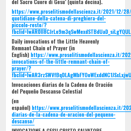
del Sacro Cuore di Gesu’ (quinta decina).
https://www.proselitismodellascienza.it/2021/12/28/
quotidiane-della-catena-di-preghiera-del-
piccolo-resto/?
fbclid=IwAR0II8CJrLo9m3qSwMexdSTBdUaD_siLgYQUL
Daily invocations of the Little Heavenly
Remnant Chain of Prayer (in
English)
https://www.proselitismodellascienza.it/202
invocations-of-the-little-remnant-chain-of-
prayer/?
fbclid=IwAR3rzSWVfBqDLAgMbFYOoWExddNC1JSxLxjw
Invocaciones diarias de la Cadena de Oración
del Pequeño Descanso Celestial
(en
español)
https://www.proselitismodellascienza.it/20
diarias-de-la-cadena-de-oracion-del-pequeno-
descanso/
INVOCAZIONE A GESU CRISTO SALVATORE