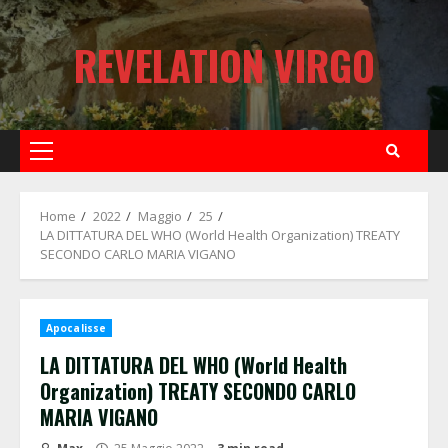
Skip
to
REVELATION VIRGO
content
Primary
Menu
Home
2022
Maggio
25
LA DITTATURA DEL WHO (World Health Organization) TREATY
SECONDO CARLO MARIA VIGANO
Apocalisse
LA DITTATURA DEL WHO (World Health
Organization) TREATY SECONDO CARLO
MARIA VIGANO