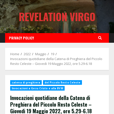
Skip
to
REVELATION VIRGO
content
PRIVACY POLICY
Home
2022
Maggio
19
Invocazioni quotidiane della Catena di Preghiera del Piccolo
Resto Celeste – Giovedi 19 Maggio 2022, ore 5.29-6.18
catena di preghiera
del Piccolo Resto Celeste
Invocazioni a Gesu Cristo e alla BVM
Invocazioni quotidiane della Catena di
Preghiera del Piccolo Resto Celeste –
Giovedi 19 Maggio 2022, ore 5.29-6.18