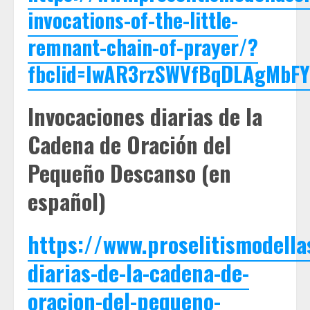
invocations-of-the-little-
remnant-chain-of-prayer/?
fbclid=IwAR3rzSWVfBqDLAgMbF
Invocaciones diarias de la
Cadena de Oración del
Pequeño Descanso (en
español)
https://www.proselitismodella
diarias-de-la-cadena-de-
oracion-del-pequeno-