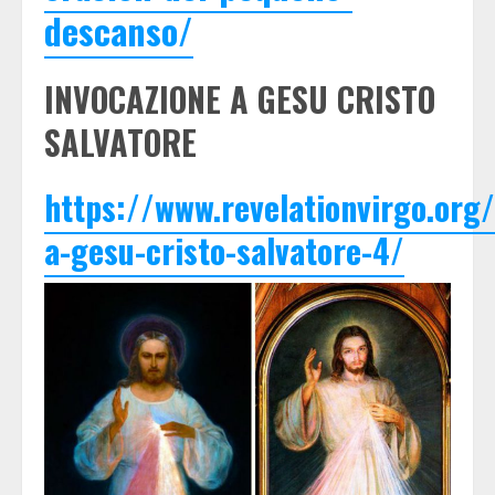
descanso/
INVOCAZIONE A GESU CRISTO
SALVATORE
https://www.revelationvirgo.org
a-gesu-cristo-salvatore-4/