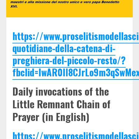
https://www.proselitismodellasci
quotidiane-della-catena-di-
preghiera-del-piccolo-resto/?
fbclid=IwAR0II8CJrLo9m3qSwMe
Daily invocations of the
Little Remnant Chain of
Prayer (in English)
https://www.proselitismodellasci