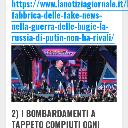
https://www.lanotiziagiornale.it/
fabbrica-delle-fake-news-
nella-guerra-delle-bugie-la-
russia-di-putin-non-ha-rivali/
2) I BOMBARDAMENTI A
TAPPETO COMPIUTI OGNI