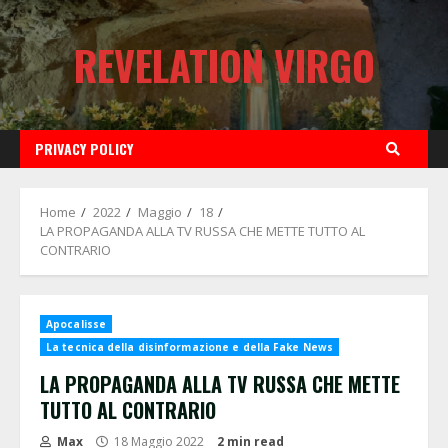
Skip
to
REVELATION VIRGO
content
PRIVACY POLICY
Home
2022
Maggio
18
LA PROPAGANDA ALLA TV RUSSA CHE METTE TUTTO AL
CONTRARIO
Apocalisse
La tecnica della disinformazione e della Fake News
LA PROPAGANDA ALLA TV RUSSA CHE METTE
TUTTO AL CONTRARIO
Max
18 Maggio 2022
2 min read