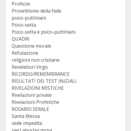
Profezie
Proselitismo della fede
psico-puttiniani
Psico-setta
Psico-setta e psico-puttiniani
QUADRI
Questione morale
Refutazione
religioni non cristiane
Revelation Virgo
RICORDO/REMEMBRANCE
RISULTATI DEI TEST INIZIALI
RIVELAZIONI MISTICHE
Rivelazioni private
Rivelazioni Profetiche
ROSARIO SERALE
Santa Messa
sede impedita
sieri abortivi mrna