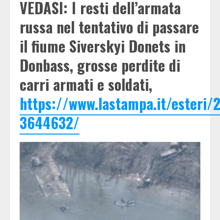
VEDASI: I resti dell’armata
russa nel tentativo di passare
il fiume Siverskyi Donets in
Donbass, grosse perdite di
carri armati e soldati,
https://www.lastampa.it/esteri/2
3644632/