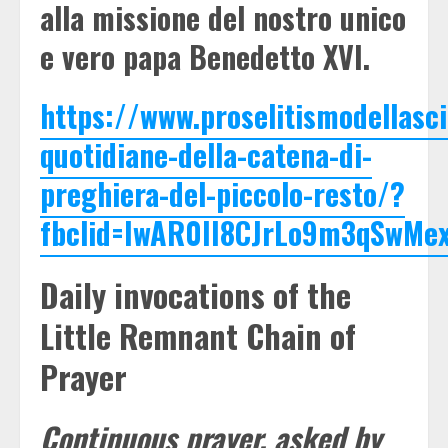
alla missione del nostro unico
e vero papa Benedetto XVI.
https://www.proselitismodellasci
quotidiane-della-catena-di-
preghiera-del-piccolo-resto/?
fbclid=IwAR0II8CJrLo9m3qSwMe
Daily invocations of the
Little Remnant Chain of
Prayer
Continuous prayer, asked by