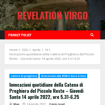
Skip
to
REVELATION VIRGO
content
PRIVACY POLICY
Home
2022
Aprile
14
Invocazioni quotidiane della Catena di Preghiera del Piccolo
Resto – Giovedi Santo 14 aprile 2022, ore 5.31-6.25
catena di preghiera
Invocazioni alla BVM e Gesu Cristo
Invocazioni quotidiane della Catena di
Preghiera del Piccolo Resto – Giovedi
Santo 14 aprile 2022, ore 5.31-6.25
Max
14 Aprile 2022
3 min read