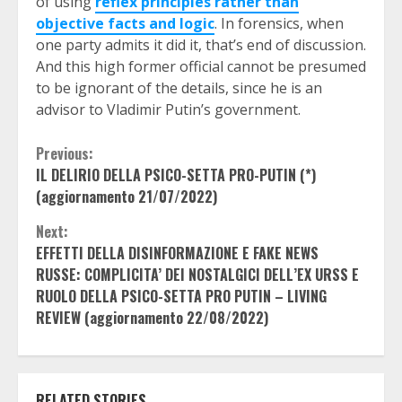
of using
reflex principles rather than
objective facts and logic
. In forensics, when
one party admits it did it, that’s end of discussion.
And this high former official cannot be presumed
to be ignorant of the details, since he is an
advisor to Vladimir Putin’s government.
Continue
Previous:
IL DELIRIO DELLA PSICO-SETTA PRO-PUTIN (*)
Reading
(aggiornamento 21/07/2022)
Next:
EFFETTI DELLA DISINFORMAZIONE E FAKE NEWS
RUSSE: COMPLICITA’ DEI NOSTALGICI DELL’EX URSS E
RUOLO DELLA PSICO-SETTA PRO PUTIN – LIVING
REVIEW (aggiornamento 22/08/2022)
RELATED STORIES