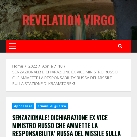
Skip
to
REVELATION VIRGO
content
Primary
Menu
Home
2022
Aprile
10
SENZAZIONALE! DICHIARAZIONE EX VICE MINISTRO RUSSO
CHE AMMETTE LA RESPONSABILITA’ RUSSA DEL MISSILE
SULLA STAZIONE DI KRAMATORSK!
Apocalisse
crimini di guerra
SENZAZIONALE! DICHIARAZIONE EX VICE
MINISTRO RUSSO CHE AMMETTE LA
RESPONSABILITA’ RUSSA DEL MISSILE SULLA