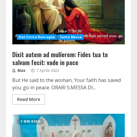
Don Enrico Roncaglia
Santa Messa
Dixit autem ad mulíerem: Fides tua te
salvam fecit: vade in pace
Max
7 Aprile 2022
But He said to the woman, Your faith has saved
you; go in peace. ORARI S.MESSA DI...
Read More
5 MIN READ