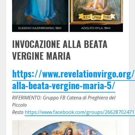
INVOCAZIONE ALLA BEATA
VERGINE MARIA
https://www.revelationvirgo.org
alla-beata-vergine-maria-5/
RIFERIMENTO: Gruppo FB Caten
a
di Preghiera del
Piccolo
Resto
https://www.facebook.com/groups/26628702471