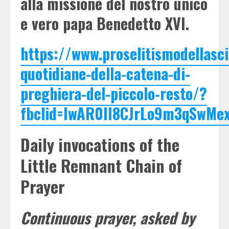
alla missione del nostro unico
e vero papa Benedetto XVI.
https://www.proselitismodellasci
quotidiane-della-catena-di-
preghiera-del-piccolo-resto/?
fbclid=IwAR0II8CJrLo9m3qSwMe
Daily invocations of the
Little Remnant Chain of
Prayer
Continuous prayer, asked by