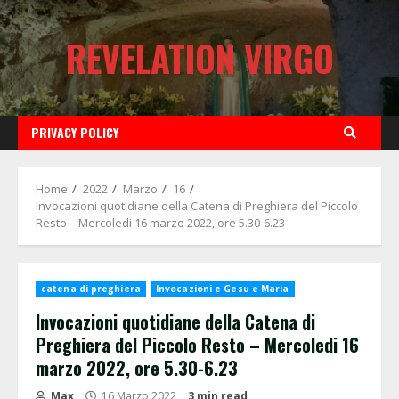
Skip
to
REVELATION VIRGO
content
PRIVACY POLICY
Home
2022
Marzo
16
Invocazioni quotidiane della Catena di Preghiera del Piccolo
Resto – Mercoledi 16 marzo 2022, ore 5.30-6.23
catena di preghiera
Invocazioni e Gesu e Maria
Invocazioni quotidiane della Catena di
Preghiera del Piccolo Resto – Mercoledi 16
marzo 2022, ore 5.30-6.23
Max
16 Marzo 2022
3 min read