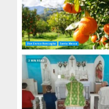
Don Enrico Roncaglia
Santa Messa
3 MIN READ