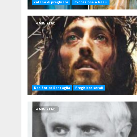
catena di preghiera
Invocazione a Gesu'
4 MIN READ
Don Enrico Roncaglia
Preghiere serali
4 MIN READ