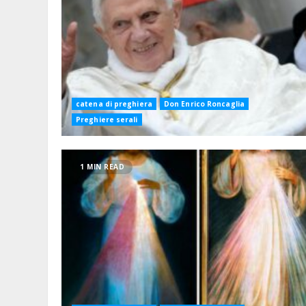
catena di preghiera
Don Enrico Roncaglia
Preghiere serali
1 MIN READ