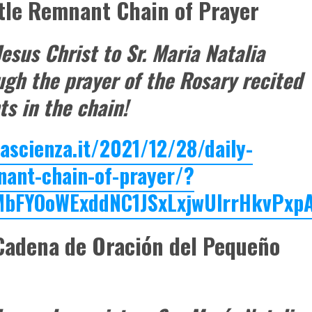
ittle Remnant Chain of Prayer
esus Christ to Sr. Maria Natalia
gh the prayer of the Rosary recited
ts in the chain!
ascienza.it/2021/12/28/daily-
mnant-chain-of-prayer/?
MbFYOoWExddNC1JSxLxjwUlrrHkvPx
 Cadena de Oración del Pequeño