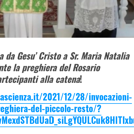
a da Gesu’ Cristo a Sr. Maria Natalia
nte la preghiera del Rosario
rtecipanti alla catena
!
ascienza.it/2021/12/28/invocazioni-
reghiera-del-piccolo-resto/?
SwMexdSTBdUaD_siLgYQULCuk8HITlxb