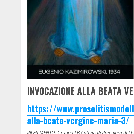
INVOCAZIONE ALLA BEATA V
https://www.proselitismodel
alla-beata-vergine-maria-3/
RIFERIMENTO: Gruppo FB Caten
a
di Preghiera del P