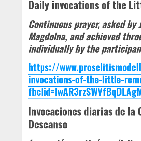
Daily invocations of the L
Continuous prayer, asked by J
Magdolna, and achieved throu
individually by the participan
https://www.proselitismodell
invocations-of-the-little-re
fbclid=IwAR3rzSWVfBqDLAg
Invocaciones diarias de la
Descanso