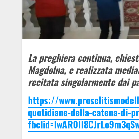
La preghiera continua, chiest
Magdolna, e
realizzata media
recitata singolarmente dai pa
https://www.proselitismodell
quotidiane-della-catena-di-p
fbclid=IwAR0II8CJrLo9m3q