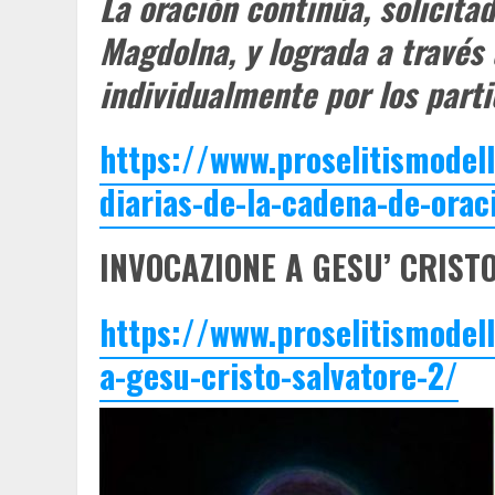
La oración continúa, solicita
Magdolna, y lograda a través 
individualmente por los parti
https://www.proselitismodel
diarias-de-la-cadena-de-ora
INVOCAZIONE A GESU’ CRIST
https://www.proselitismodel
a-gesu-cristo-salvatore-2/