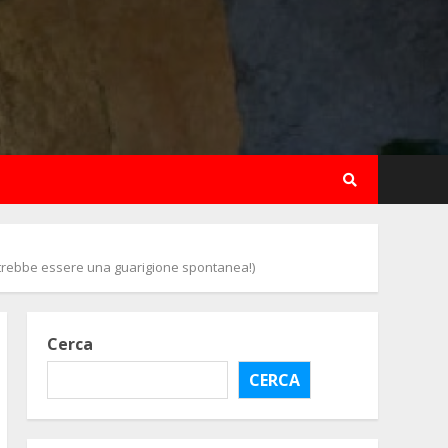
trebbe essere una guarigione spontanea!)
Cerca
CERCA