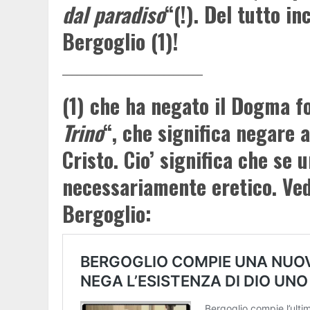
dal paradiso
“(!). Del tutto i
Bergoglio (1)!
_____________________________
(1) che ha negato il Dogma f
Trino
“, che significa negare 
Cristo. Cio’ significa che se
necessariamente eretico. Veda
Bergoglio: