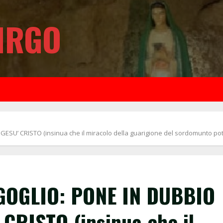
IRGO
SU’ CRISTO (insinua che il miracolo della guarigione del sordomunto po
OGLIO: PONE IN DUBBIO
CRISTO (insinua che il