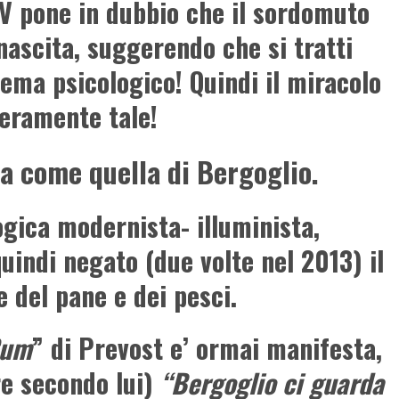
IV pone in dubbio che il sordomuto
nascita, suggerendo che si tratti
lema psicologico! Quindi il miracolo
veramente tale!
ta come quella di Bergoglio.
logica modernista- illuminista,
quindi negato (due volte nel 2013) il
e del pane e dei pesci.
Cum
” di Prevost e’ ormai manifesta,
e secondo lui)
“Bergoglio ci guarda