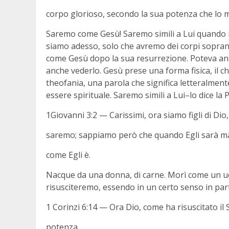
corpo glorioso, secondo la sua potenza che lo me
Saremo come Gesù! Saremo simili a Lui quando 
siamo adesso, solo che avremo dei corpi sopran
come Gesù dopo la sua resurrezione. Poteva anc
anche vederlo. Gesù prese una forma fisica, il ch
theofania, una parola che significa letteralmente
essere spirituale. Saremo simili a Lui–lo dice la P
1Giovanni 3:2 — Carissimi, ora siamo figli di Di
saremo; sappiamo però che quando Egli sarà man
come Egli è.
Nacque da una donna, di carne. Morì come un u
risusciteremo, essendo in un certo senso in part
1 Corinzi 6:14 — Ora Dio, come ha risuscitato il 
potenza