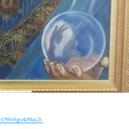
2e3790o5gu42f8au2r
·