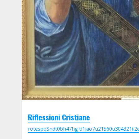
Riflessioni Cristiane
rotespoSndt0bh47hg ti1iao7u21560u304321ii