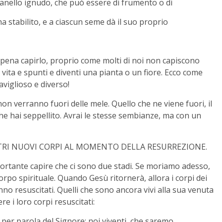
anello ignudo, che può essere di frumento o di
a stabilito, e a ciascun seme dà il suo proprio
apena capirlo, proprio come molti di noi non capiscono
vita e spunti e diventi una pianta o un fiore. Ecco come
viglioso e diverso!
non verranno fuori delle mele. Quello che ne viene fuori, il
che hai seppellito. Avrai le stesse sembianze, ma con un
STRI NUOVI CORPI AL MOMENTO DELLA RESURREZIONE.
ortante capire che ci sono due stadi. Se moriamo adesso,
corpo spirituale. Quando Gesù ritornerà, allora i corpi dei
nno resuscitati. Quelli che sono ancora vivi alla sua venuta
 i loro corpi resuscitati:
per parola del Signore: noi viventi, che saremo