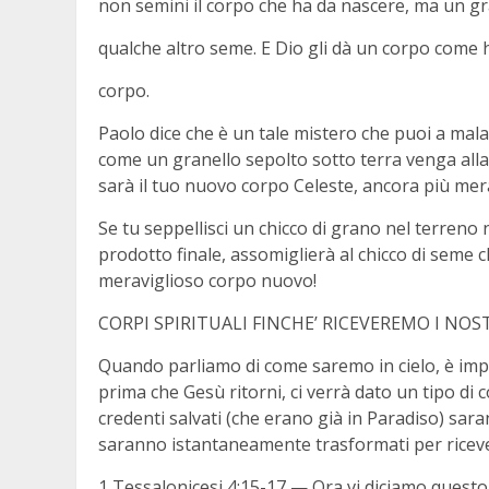
non semini il corpo che ha da nascere, ma un gr
qualche altro seme. E Dio gli dà un corpo come h
corpo.
Paolo dice che è un tale mistero che puoi a mal
come un granello sepolto sotto terra venga alla 
sarà il tuo nuovo corpo Celeste, ancora più mera
Se tu seppellisci un chicco di grano nel terreno 
prodotto finale, assomiglierà al chicco di seme 
meraviglioso corpo nuovo!
CORPI SPIRITUALI FINCHE’ RICEVEREMO I NO
Quando parliamo di come saremo in cielo, è imp
prima che Gesù ritorni, ci verrà dato un tipo di 
credenti salvati (che erano già in Paradiso) sara
saranno istantaneamente trasformati per ricevere
1 Tessalonicesi 4:15-17 — Ora vi diciamo questo 