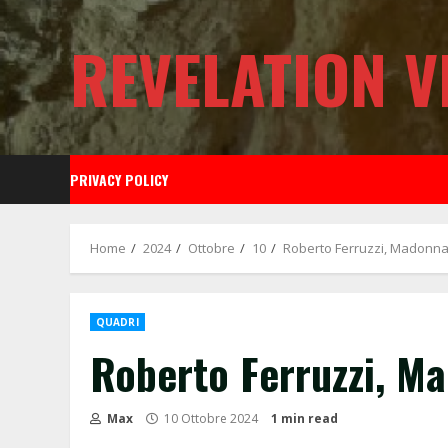
Skip
to
REVELATION V
content
PRIVACY POLICY
Home
2024
Ottobre
10
Roberto Ferruzzi, Madonna
QUADRI
Roberto Ferruzzi, M
Max
10 Ottobre 2024
1 min read