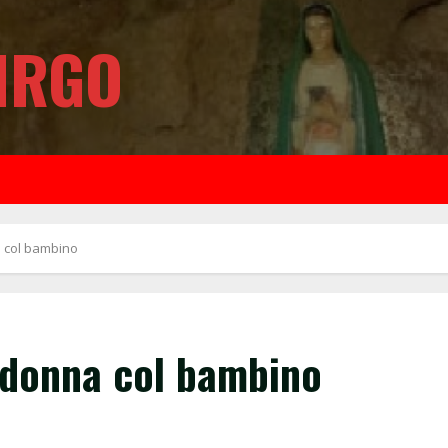
IRGO
 col bambino
adonna col bambino