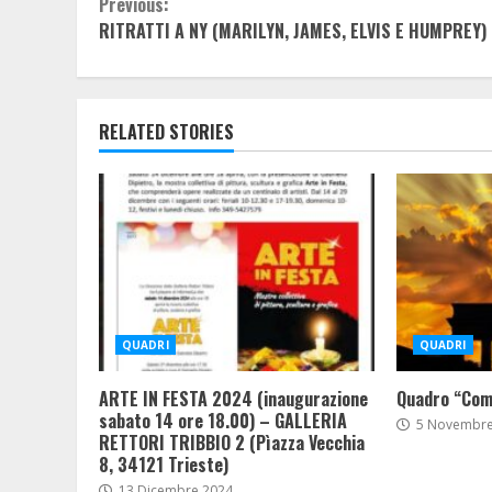
Continue
Previous:
RITRATTI A NY (MARILYN, JAMES, ELVIS E HUMPREY)
Reading
RELATED STORIES
QUADRI
QUADRI
ARTE IN FESTA 2024 (inaugurazione
Quadro “Comp
sabato 14 ore 18.00) – GALLERIA
5 Novembre
RETTORI TRIBBIO 2 (Pìazza Vecchia
8, 34121 Trieste)
13 Dicembre 2024