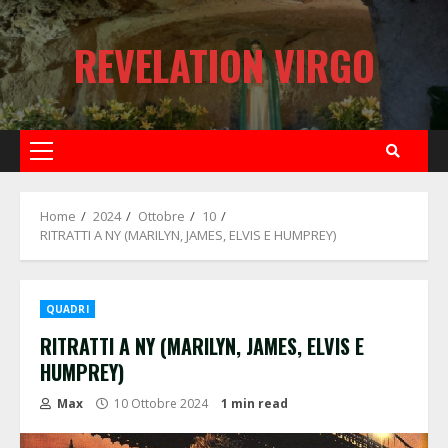
Skip
to
REVELATION VIRGO
content
Primary
Menu
Home
2024
Ottobre
10
RITRATTI A NY (MARILYN, JAMES, ELVIS E HUMPREY)
QUADRI
RITRATTI A NY (MARILYN, JAMES, ELVIS E
HUMPREY)
Max
10 Ottobre 2024
1 min read