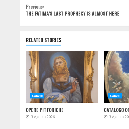
Continue
Previous:
THE FATIMA’S LAST PROPHECY IS ALMOST HERE
Reading
RELATED STORIES
Concili
Concili
OPERE PITTORICHE
CATALOGO O
3 Agosto 2026
3 Agosto 20