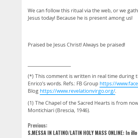
We can follow this ritual via the web, or we gat
Jesus today! Because he is present among us!
Praised be Jesus Christ! Always be praised!
____________________
(*) This comment is written in real time during 
Enrico’s words. Refs.: FB Group
https://www.fa
Blog
https://www.revelationvirgo.org/
.
(1) The Chapel of the Sacred Hearts is from no
Montichiari (Brescia, 1946).
Continue
Previous:
S.MESSA IN LATINO/LATIN HOLY MASS ONLINE: In illo