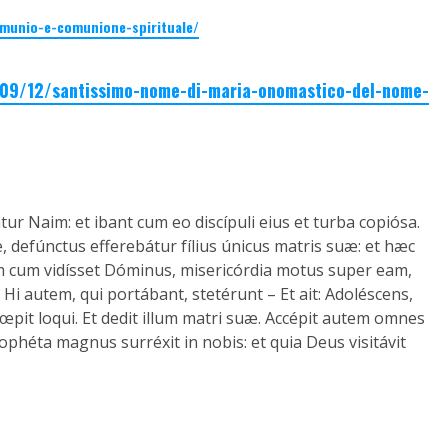
mmunio-e-comunione-spirituale/
1/09/12/santissimo-nome-di-maria-onomastico-del-nome-
átur Naim: et ibant cum eo discípuli eius et turba copiósa.
 defúnctus efferebátur fílius únicus matris suæ: et hæc
Quam cum vidísset Dóminus, misericórdia motus super eam,
um. – Hi autem, qui portábant, stetérunt – Et ait: Adoléscens,
t cœpit loqui. Et dedit illum matri suæ. Accépit autem omnes
ophéta magnus surréxit in nobis: et quia Deus visitávit