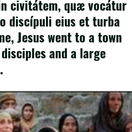
in civitátem, quæ vocátur
 discípuli eius et turba
ime, Jesus went to a town
 disciples and a large
.