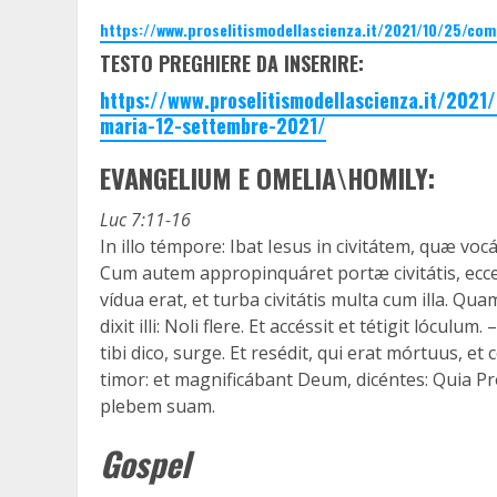
https://www.proselitismodellascienza.it/2021/10/25/co
TESTO PREGHIERE DA INSERIRE:
https://www.proselitismodellascienza.it/202
maria-12-settembre-2021/
EVANGELIUM E OMELIA\HOMILY:
Luc 7:11-16
In illo témpore: Ibat Iesus in civitátem, quæ voc
Cum autem appropinquáret portæ civitátis, ecce,
vídua erat, et turba civitátis multa cum illa. 
dixit illi: Noli flere. Et accéssit et tétigit lócul
tibi dico, surge. Et resédit, qui erat mórtuus, e
timor: et magnificábant Deum, dicéntes: Quia Pr
plebem suam.
Gospel