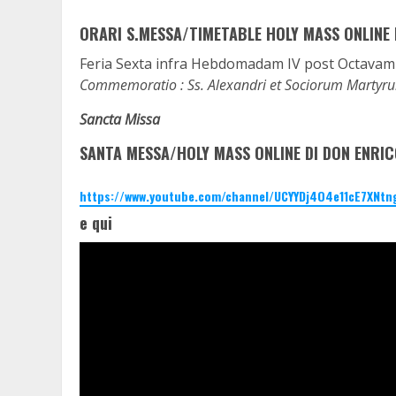
ORARI S.MESSA/TIMETABLE HOLY MASS ONLINE 
Feria Sexta infra Hebdomadam IV post Octavam 
Commemoratio : Ss. Alexandri et Sociorum Martyr
Sancta Missa
SANTA MESSA/HOLY MASS ONLINE DI DON ENRIC
https://www.youtube.com/channel/UCYYDj4O4e11cE7XNtn
e qui