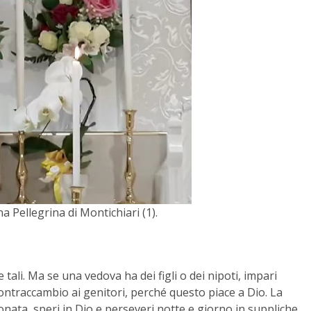
 Pellegrina di Montichiari (1).
ali. Ma se una vedova ha dei figli o dei nipoti, impari
contraccambio ai genitori, perché questo piace a Dio. La
ata, speri in Dio e perseveri notte e giorno in suppliche