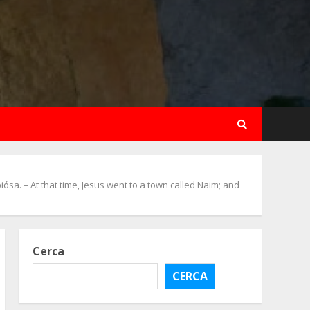
ósa. – At that time, Jesus went to a town called Naim; and
Cerca
CERCA