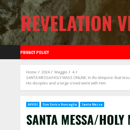
Skip
to
REVELATION V
content
PRIVACY POLICY
Home
2024
Maggio
4
SANTA MESSA/HOLY MASS ONLINE: In illo témpore: Ibat Iesus i
His disciples and a large crowd went with Him.
AVVISI
Don Enrico Roncaglia
Santa Messa
SANTA MESSA/HOLY M