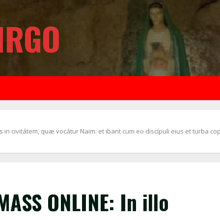
IRGO
n civitátem, quæ vocátur Naim: et ibant cum eo discípuli eius et turba copi
ASS ONLINE: In illo