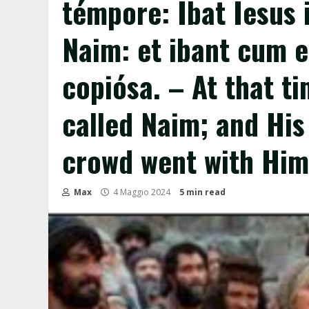
témpore: Ibat Iesus 
Naim: et ibant cum eo
copiósa. – At that t
called Naim; and His
crowd went with Him
Max
4 Maggio 2024
5 min read