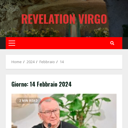
Skip
to
REVELATION VIRGO
content
Primary
Menu
Home
2024
Febbraio
14
Giorno:
14 Febbraio 2024
2 MIN READ