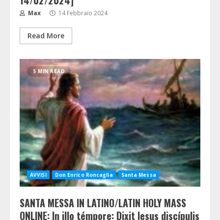
14/02/2024]
Max
14 Febbraio 2024
Read More
5 MIN READ
AVVISI
Don Enrico Roncaglia
Santa Messa
SANTA MESSA IN LATINO/LATIN HOLY MASS
ONLINE: In illo témpore: Dixit Iesus discípulis