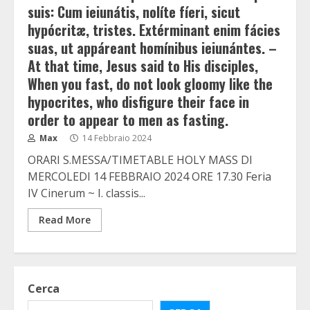
suis: Cum ieiunátis, nolíte fíeri, sicut
hypócritæ, tristes. Extérminant enim fácies
suas, ut appáreant homínibus ieiunántes. –
At that time, Jesus said to His disciples,
When you fast, do not look gloomy like the
hypocrites, who disfigure their face in
order to appear to men as fasting.
Max
14 Febbraio 2024
ORARI S.MESSA/TIMETABLE HOLY MASS DI
MERCOLEDI 14 FEBBRAIO 2024 ORE 17.30 Feria
IV Cinerum ~ I. classis...
Read More
Cerca