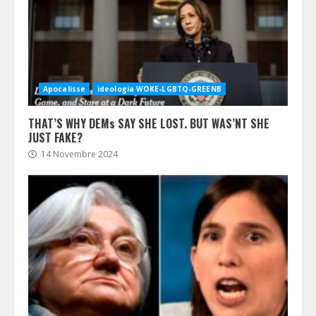
Apocalisse
ideologia WOKE-LGBTQ-GREENB
THAT’S WHY DEMs SAY SHE LOST. BUT WAS’NT SHE
JUST FAKE?
14 Novembre 2024