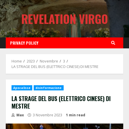
Skip
to
REVELATION VIRGO
content
PRIVACY POLICY
Home
2023
Novembre
3
LA STRAGE DEL BUS (ELETTRICO CINESE) DI MESTRE
Apocalisse
disinformazione
LA STRAGE DEL BUS (ELETTRICO CINESE) DI
MESTRE
Max
3 Novembre 2023
1 min read